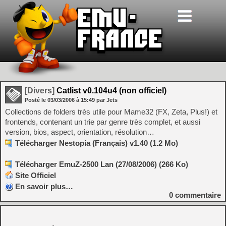
[Divers]
Catlist v0.104u4 (non officiel)
Posté le
03/03/2006
à
15:49
par Jets
Collections de folders très utile pour Mame32 (FX, Zeta, Plus!) et
frontends, contenant un trie par genre très complet, et aussi
version, bios, aspect, orientation, résolution…
Télécharger Nestopia (Français) v1.40 (1.2 Mo)
Télécharger EmuZ-2500 Lan (27/08/2006) (266 Ko)
Site Officiel
En savoir plus…
0
commentaire