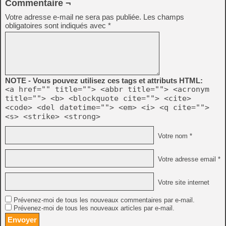
Commentaire ¬
Votre adresse e-mail ne sera pas publiée.
Les champs
obligatoires sont indiqués avec
*
NOTE - Vous pouvez utilisez ces tags et attributs HTML:
<a href="" title=""> <abbr title=""> <acronym
title=""> <b> <blockquote cite=""> <cite>
<code> <del datetime=""> <em> <i> <q cite="">
<s> <strike> <strong>
Votre nom *
Votre adresse email *
Votre site internet
Prévenez-moi de tous les nouveaux commentaires par e-mail.
Prévenez-moi de tous les nouveaux articles par e-mail.