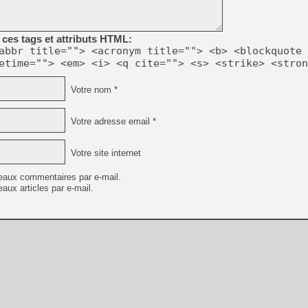
[GK] Résultats Nintendo : 
[GK] Déjà des dégraissage
ces tags et attributs HTML:
[Mo5] Brickboy cherche à r
abbr title=""> <acronym title=""> <b> <blockquote 
[GK] Minecraft et ses « Gra
etime=""> <em> <i> <q cite=""> <s> <strike> <stron
[GK] Beast of Reincarnation
[GK] Ubisoft : fin de parti
Votre nom *
[GK] Mémoire cash - Metroid
[GK] Dan Houser (GTA) défe
[GK] Comment EA Sports FC
Votre adresse email *
[GK] Crimson Moon : un Dark
[GK] Isle of Reveries : le j
[GK] Moonlighter 2 : The En
Votre site internet
[GK] Capcom relance Monste
eaux commentaires par e-mail.
aux articles par e-mail.
[GK] Guillermo del Toro ado