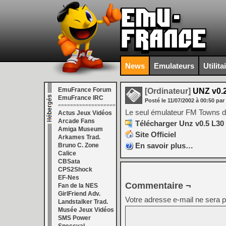
News
Emulateurs
Utilita
EmuFrance Forum
[Ordinateur]
UNZ v0.2
EmuFrance IRC
Posté le
11/07/2002
à
00:50
par
===================
Le seul émulateur FM Towns d
Actus Jeux Vidéos
Arcade Fans
Télécharger Unz v0.5 L30
Amiga Museum
Site Officiel
Arkames Trad.
En savoir plus…
Bruno C. Zone
Calice
CBSata
CPS2Shock
EF-Nes
Commentaire ¬
Fan de la NES
GirlFriend Adv.
Votre adresse e-mail ne sera p
Landstalker Trad.
Musée Jeux Vidéos
SMS Power