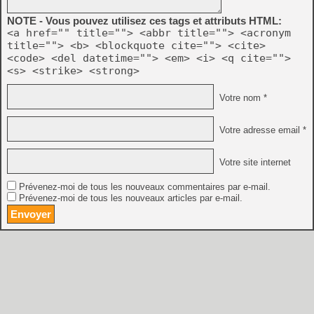
NOTE - Vous pouvez utilisez ces tags et attributs HTML:
<a href="" title=""> <abbr title=""> <acronym
title=""> <b> <blockquote cite=""> <cite>
<code> <del datetime=""> <em> <i> <q cite="">
<s> <strike> <strong>
Votre nom *
Votre adresse email *
Votre site internet
Prévenez-moi de tous les nouveaux commentaires par e-mail.
Prévenez-moi de tous les nouveaux articles par e-mail.