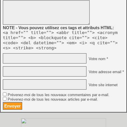
NOTE - Vous pouvez utilisez ces tags et attributs HTML:
<a href="" title=""> <abbr title=""> <acronym
title=""> <b> <blockquote cite=""> <cite>
<code> <del datetime=""> <em> <i> <q cite="">
<s> <strike> <strong>
Votre nom *
Votre adresse email *
Votre site internet
Prévenez-moi de tous les nouveaux commentaires par e-mail.
Prévenez-moi de tous les nouveaux articles par e-mail.