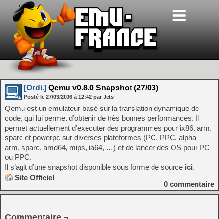
[Ordi.]
Qemu v0.8.0 Snapshot (27/03)
Posté le
27/03/2006
à
12:42
par Jets
Qemu est un emulateur basé sur la translation dynamique de
code, qui lui permet d’obtenir de très bonnes performances. Il
permet actuellement d’executer des programmes pour ix86, arm,
sparc et powerpc sur diverses plateformes (PC, PPC, alpha,
arm, sparc, amd64, mips, ia64, …) et de lancer des OS pour PC
ou PPC.
Il s’agit d’une snapshot disponible sous forme de source
ici
.
Site Officiel
0
commentaire
Commentaire ¬