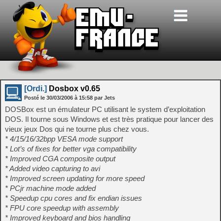
[Ordi.]
Dosbox v0.65
Posté le
30/03/2006
à
15:58
par Jets
DOSBox est un émulateur PC utilisant le system d’exploitation
DOS. Il tourne sous Windows et est très pratique pour lancer des
vieux jeux Dos qui ne tourne plus chez vous.
* 4/15/16/32bpp VESA mode support
* Lot’s of fixes for better vga compatibility
* Improved CGA composite output
* Added video capturing to avi
* Improved screen updating for more speed
* PCjr machine mode added
* Speedup cpu cores and fix endian issues
* FPU core speedup with assembly
* Improved keyboard and bios handling