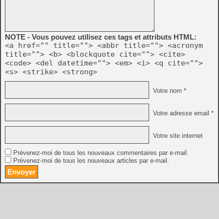
NOTE - Vous pouvez utilisez ces tags et attributs HTML:
<a href="" title=""> <abbr title=""> <acronym
title=""> <b> <blockquote cite=""> <cite>
<code> <del datetime=""> <em> <i> <q cite="">
<s> <strike> <strong>
Votre nom *
Votre adresse email *
Votre site internet
Prévenez-moi de tous les nouveaux commentaires par e-mail.
Prévenez-moi de tous les nouveaux articles par e-mail.