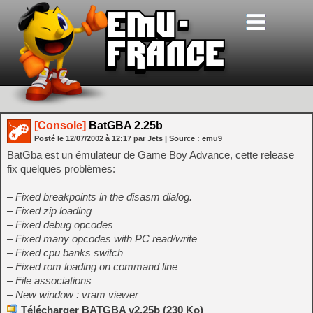
[Console]
BatGBA 2.25b
Posté le
12/07/2002
à
12:17
par Jets
| Source :
emu9
BatGba est un émulateur de Game Boy Advance, cette release
fix quelques problèmes:
– Fixed breakpoints in the disasm dialog.
– Fixed zip loading
– Fixed debug opcodes
– Fixed many opcodes with PC read/write
– Fixed cpu banks switch
– Fixed rom loading on command line
– File associations
– New window : vram viewer
Télécharger BATGBA v2.25b (230 Ko)