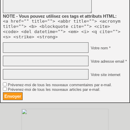
NOTE - Vous pouvez utilisez ces tags et attributs HTML:
<a href="" title=""> <abbr title=""> <acronym
title=""> <b> <blockquote cite=""> <cite>
<code> <del datetime=""> <em> <i> <q cite="">
<s> <strike> <strong>
Votre nom *
Votre adresse email *
Votre site internet
Prévenez-moi de tous les nouveaux commentaires par e-mail.
Prévenez-moi de tous les nouveaux articles par e-mail.