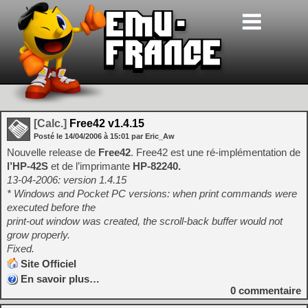
[Calc.]
Free42 v1.4.15
Posté le
14/04/2006
à
15:01
par Eric_Aw
Nouvelle release de
Free42
. Free42 est une ré-implémentation de
l’HP-42S
et de l’imprimante
HP-82240.
13-04-2006: version 1.4.15
* Windows and Pocket PC versions: when print commands were
executed before the
print-out window was created, the scroll-back buffer would not
grow properly.
Fixed.
Site Officiel
En savoir plus…
0
commentaire