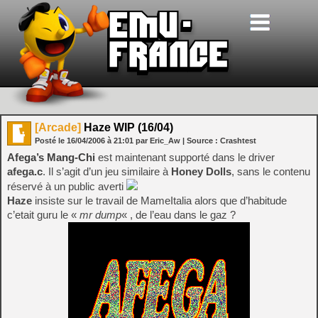
[Arcade]
Haze WIP (16/04)
Posté le
16/04/2006
à
21:01
par Eric_Aw
| Source :
Crashtest
Afega’s Mang-Chi
est maintenant supporté dans le driver
afega.c
. Il s’agit d’un jeu similaire à
Honey Dolls
, sans le contenu
réservé à un public averti
Haze
insiste sur le travail de MameItalia alors que d’habitude
c’etait guru le «
mr dump
« , de l’eau dans le gaz ?