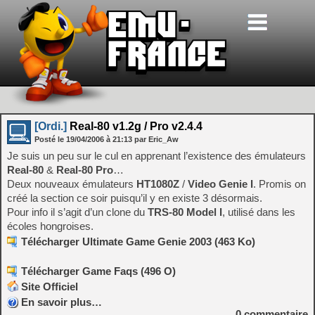
[Ordi.]
Real-80 v1.2g / Pro v2.4.4
Posté le
19/04/2006
à
21:13
par Eric_Aw
Je suis un peu sur le cul en apprenant l’existence des émulateurs
Real-80
&
Real-80 Pro
…
Deux nouveaux émulateurs
HT1080Z
/
Video Genie I
. Promis on
créé la section ce soir puisqu’il y en existe 3 désormais.
Pour info il s’agit d’un clone du
TRS-80 Model I
, utilisé dans les
écoles hongroises.
Télécharger Ultimate Game Genie 2003 (463 Ko)
Télécharger Game Faqs (496 O)
Site Officiel
En savoir plus…
0
commentaire