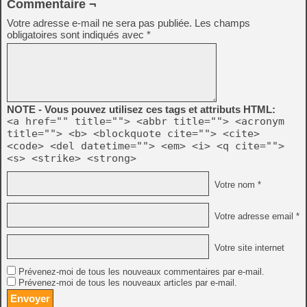
Commentaire ¬
Votre adresse e-mail ne sera pas publiée.
Les champs
obligatoires sont indiqués avec
*
NOTE - Vous pouvez utilisez ces tags et attributs HTML:
<a href="" title=""> <abbr title=""> <acronym
title=""> <b> <blockquote cite=""> <cite>
<code> <del datetime=""> <em> <i> <q cite="">
<s> <strike> <strong>
Votre nom *
Votre adresse email *
Votre site internet
Prévenez-moi de tous les nouveaux commentaires par e-mail.
Prévenez-moi de tous les nouveaux articles par e-mail.