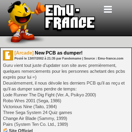
[Arcade]
New PCB as dumper!
Posté le
13/07/2002
à
21:35
par Fandemame
| Source :
Emu-france.com
Guru vient tout juste d’updater son site avec premièrement,
quelques remerciements pour les personnes achetant des pcbs
exprès pour lui =)
Deuxièmement, il nous dévoile les derniers PCB qu’il as reçu et
qu’il as dumper sans perdre de temps:
Lode Runner The Dig Fight (Ver. A, Psikyo 2000)
Robo Wres 2001 (Sega, 1986)
Victorious Nine (Taito, 1984)
Three Sega System 24 Quiz games
Change Air Blade (Sammy, 1999)
Pairs (System Ten Co. Ltd., 1989)
Site Officiel