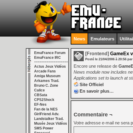
News
Emulateurs
Utilita
EmuFrance Forum
[Frontend]
GameEx v
EmuFrance IRC
Posté le
21/04/2006
à
20:56
par
===================
Encore une release de
Game
Actus Jeux Vidéos
Arcade Fans
News module now includes n
Amiga Museum
Applications set to launch at st
Arkames Trad.
Site Officiel
Bruno C. Zone
Calice
En savoir plus…
CBSata
CPS2Shock
EF-Nes
Fan de la NES
Commentaire ¬
GirlFriend Adv.
Landstalker Trad.
Votre adresse e-mail ne sera p
Musée Jeux Vidéos
SMS Power