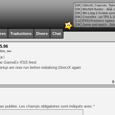
[GK] Mistfall Hunter : déjà 
[GK] Wo Long 2 évolue avec
[GK] Crossfire : un TPS à 100
[LS] [PS5] Premiers signes 
ires
Traductions
Divers
Chat
5.96
[Mo5] DOOM arrive en cart
 Eric_Aw
[GK] Bethesda fête les 30 
[GK] Roblox : l'action en B
Ex
!
ew GameEx RSS feed.
artup are now run before initialising DirectX again
[GK] Agenda - GeForce NOW
[GK] Devolver Digital en a 
0
[LS] [PS5] ps5-y2jb-autolo
[GK] Pourquoi Marvel Tokon 
[GK] Test : Restory : Chill
[GK] GTA 6 : Rockstar Games
[GK] Hot Wheels Infinite Rus
[GK] Mémoire cash - Secret 
as publiée.
Les champs obligatoires sont indiqués avec
*
[GK] Résultats Nintendo : 