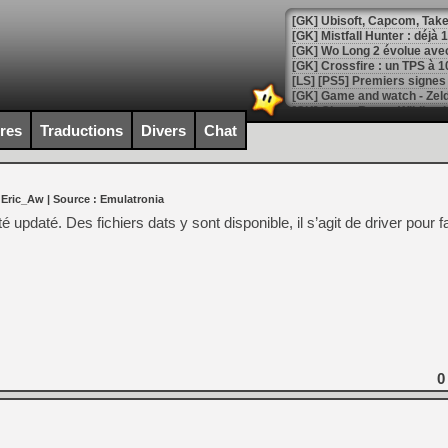
[GK] Mistfall Hunter : déjà 
[GK] Wo Long 2 évolue avec
[GK] Crossfire : un TPS à 100
[LS] [PS5] Premiers signes 
ires
Traductions
Divers
Chat
[Mo5] DOOM arrive en cart
 Eric_Aw
| Source :
Emulatronia
[GK] Bethesda fête les 30 
[GK] Roblox : l'action en B
té updaté. Des fichiers dats y sont disponible, il s’agit de driver pour f
[GK] Agenda - GeForce NOW
[GK] Devolver Digital en a 
[LS] [PS5] ps5-y2jb-autolo
[GK] Pourquoi Marvel Tokon 
[GK] Test : Restory : Chill
0
[GK] GTA 6 : Rockstar Games
[GK] Hot Wheels Infinite Rus
[GK] Mémoire cash - Secret 
[GK] Résultats Nintendo : 