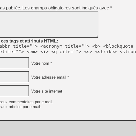
[GK] Déjà des dégraissage
as publiée.
Les champs obligatoires sont indiqués avec
*
[Mo5] Brickboy cherche à r
[GK] Minecraft et ses « Gra
[GK] Beast of Reincarnation
[GK] Ubisoft : fin de parti
[GK] Mémoire cash - Metroid
[GK] Dan Houser (GTA) défe
ces tags et attributs HTML:
[GK] Comment EA Sports FC
abbr title=""> <acronym title=""> <b> <blockquote 
[GK] Crimson Moon : un Dark
etime=""> <em> <i> <q cite=""> <s> <strike> <stron
[GK] Isle of Reveries : le j
[GK] Moonlighter 2 : The En
[GK] Capcom relance Monste
Votre nom *
Votre adresse email *
[Mo5] Deux inédits du Virtu
[GK] Le beat'em up The Walk
Votre site internet
[LTF] Eté 2026 - Séquence 
eaux commentaires par e-mail.
aux articles par e-mail.