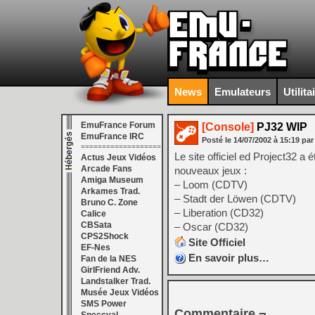
News
Emulateurs
Utilita
EmuFrance Forum
[Console]
PJ32 WIP
EmuFrance IRC
Posté le
14/07/2002
à
15:19
par
===================
Le site officiel ed Project32 a é
Actus Jeux Vidéos
Arcade Fans
nouveaux jeux :
Amiga Museum
– Loom (CDTV)
Arkames Trad.
– Stadt der Löwen (CDTV)
Bruno C. Zone
– Liberation (CD32)
Calice
CBSata
– Oscar (CD32)
CPS2Shock
Site Officiel
EF-Nes
En savoir plus…
Fan de la NES
GirlFriend Adv.
Landstalker Trad.
Musée Jeux Vidéos
SMS Power
Commentaire ¬