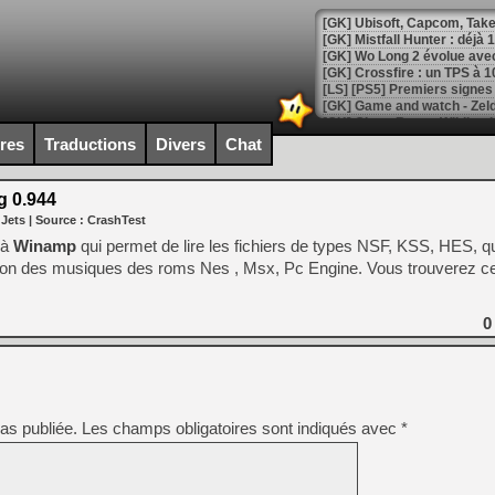
[GK] Mistfall Hunter : déjà 
[GK] Wo Long 2 évolue avec
[GK] Crossfire : un TPS à 100
[LS] [PS5] Premiers signes 
ires
Traductions
Divers
Chat
 0.944
[Mo5] DOOM arrive en cart
 Jets
| Source :
CrashTest
[GK] Bethesda fête les 30 
[GK] Roblox : l'action en B
 à
Winamp
qui permet de lire les fichiers de types NSF, KSS, HES, q
ction des musiques des roms Nes , Msx, Pc Engine. Vous trouverez ce
[GK] Agenda - GeForce NOW
[GK] Devolver Digital en a 
0
[LS] [PS5] ps5-y2jb-autolo
[GK] Pourquoi Marvel Tokon 
[GK] Test : Restory : Chill
[GK] GTA 6 : Rockstar Games
as publiée.
Les champs obligatoires sont indiqués avec
*
[GK] Hot Wheels Infinite Rus
[GK] Mémoire cash - Secret 
[GK] Résultats Nintendo : 