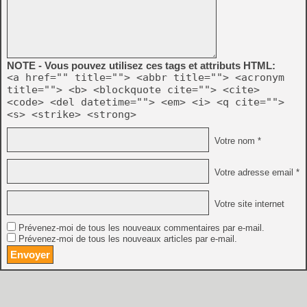
NOTE - Vous pouvez utilisez ces tags et attributs HTML:
<a href="" title=""> <abbr title=""> <acronym
title=""> <b> <blockquote cite=""> <cite>
<code> <del datetime=""> <em> <i> <q cite="">
<s> <strike> <strong>
Votre nom *
Votre adresse email *
Votre site internet
Prévenez-moi de tous les nouveaux commentaires par e-mail.
Prévenez-moi de tous les nouveaux articles par e-mail.