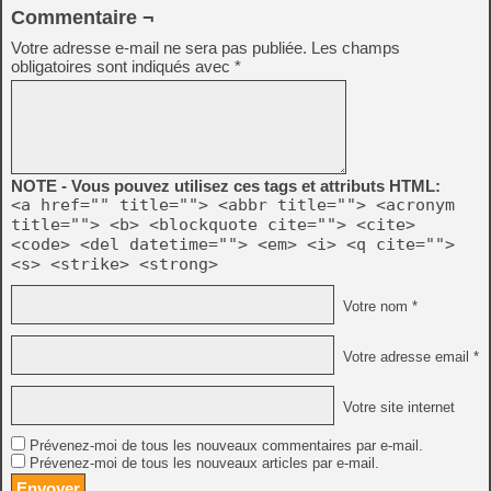
Commentaire ¬
Votre adresse e-mail ne sera pas publiée.
Les champs
obligatoires sont indiqués avec
*
NOTE - Vous pouvez utilisez ces tags et attributs HTML:
<a href="" title=""> <abbr title=""> <acronym
title=""> <b> <blockquote cite=""> <cite>
<code> <del datetime=""> <em> <i> <q cite="">
<s> <strike> <strong>
Votre nom *
Votre adresse email *
Votre site internet
Prévenez-moi de tous les nouveaux commentaires par e-mail.
Prévenez-moi de tous les nouveaux articles par e-mail.