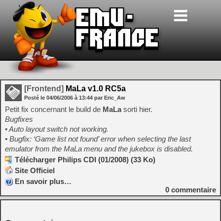
[Frontend]
MaLa v1.0 RC5a
Posté le
04/06/2006
à
13:44
par Eric_Aw
Petit fix concernant le build de
MaLa
sorti hier.
Bugfixes
• Auto layout switch not working.
• Bugfix: ‘Game list not found’ error when selecting the last
emulator from the MaLa menu and the jukebox is disabled.
Télécharger Philips CDI (01/2008) (33 Ko)
Site Officiel
En savoir plus…
0
commentaire