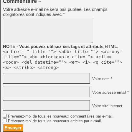
Commentaire ¬
Votre adresse e-mail ne sera pas publiée.
Les champs
obligatoires sont indiqués avec
*
NOTE - Vous pouvez utilisez ces tags et attributs HTML:
<a href="" title=""> <abbr title=""> <acronym
title=""> <b> <blockquote cite=""> <cite>
<code> <del datetime=""> <em> <i> <q cite="">
<s> <strike> <strong>
Votre nom *
Votre adresse email *
Votre site internet
Prévenez-moi de tous les nouveaux commentaires par e-mail.
Prévenez-moi de tous les nouveaux articles par e-mail.