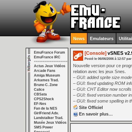
News
Emulateurs
Utilita
EmuFrance Forum
[Console]
vSNES v2.
EmuFrance IRC
Posté le
06/06/2006
à
12:57
par
===================
Nouvelle version pour ce prog
Actus Jeux Vidéos
Arcade Fans
relation avec les jeux Snes.
Amiga Museum
– GUI: added sprite size mode
Arkames Trad.
– GUI: fixed updating ROM in
Bruno C. Zone
– GUI: CHT Editor now scrolls 
Calice
CBSata
– GUI: fixed version number in 
CPS2Shock
– GUI: fixed some spelling in
EF-Nes
Site Officiel
Fan de la NES
GirlFriend Adv.
En savoir plus…
Landstalker Trad.
Musée Jeux Vidéos
SMS Power