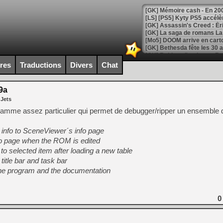
[Mo5] DOOM arrive en cart
[GK] Bethesda fête les 30 
[GK] Roblox : l'action en B
ires
Traductions
Divers
Chat
[GK] Agenda - GeForce NOW
9a
[GK] Devolver Digital en a 
 Jets
[LS] [PS5] ps5-y2jb-autolo
ramme assez particulier qui permet de debugger/ripper un ensemble
[GK] Pourquoi Marvel Tokon 
 info to SceneViewer´s info page
[GK] Test : Restory : Chill
[GK] GTA 6 : Rockstar Games
fo page when the ROM is edited
[GK] Hot Wheels Infinite Rus
to selected item after loading a new table
[GK] Mémoire cash - Secret 
title bar and task bar
[GK] Résultats Nintendo : 
 the program and the documentation
[GK] Déjà des dégraissage
[Mo5] Brickboy cherche à r
[GK] Minecraft et ses « Gra
0
[GK] Beast of Reincarnation
[GK] Ubisoft : fin de parti