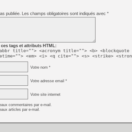
[GK] Mémoire cash - Metroid
[GK] Dan Houser (GTA) défe
[GK] Comment EA Sports FC
as publiée.
Les champs obligatoires sont indiqués avec
*
[GK] Crimson Moon : un Dark
[GK] Isle of Reveries : le j
[GK] Moonlighter 2 : The En
[GK] Capcom relance Monste
ces tags et attributs HTML:
abbr title=""> <acronym title=""> <b> <blockquote 
[Mo5] Deux inédits du Virtu
etime=""> <em> <i> <q cite=""> <s> <strike> <stron
[GK] Le beat'em up The Walk
[GK] Endless Legend 2 : enf
Votre nom *
Votre adresse email *
[LS] [PS5] Premiers signes 
Votre site internet
eaux commentaires par e-mail.
aux articles par e-mail.