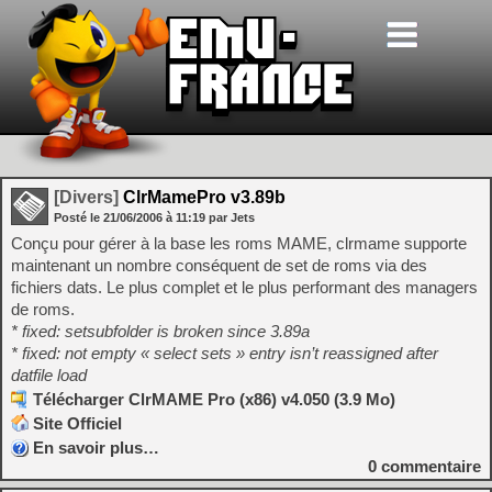
[Divers]
ClrMamePro v3.89b
Posté le
21/06/2006
à
11:19
par Jets
Conçu pour gérer à la base les roms MAME, clrmame supporte
maintenant un nombre conséquent de set de roms via des
fichiers dats. Le plus complet et le plus performant des managers
de roms.
* fixed: setsubfolder is broken since 3.89a
* fixed: not empty « select sets » entry isn’t reassigned after
datfile load
Télécharger ClrMAME Pro (x86) v4.050 (3.9 Mo)
Site Officiel
En savoir plus…
0
commentaire