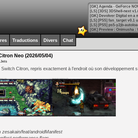
[GK] Agenda - GeForce NOW
[GK] Devolver Digital en a 
[LS] [PS5] ps5-y2jb-autolo
[GK] Pourquoi Marvel Tokon 
[GK] Test : Restory : Chill
ires
Traductions
Divers
Chat
[GK] GTA 6 : Rockstar Games
[GK] Hot Wheels Infinite Rus
[GK] Mémoire cash - Secret 
itron Neo (2026/05/04)
[GK] Résultats Nintendo : 
 Jets
[GK] Déjà des dégraissage
ur Switch Citron, repris exactement à l’endroit où son développement s’
[Mo5] Brickboy cherche à r
[GK] Minecraft et ses « Gra
[GK] Beast of Reincarnation
[GK] Ubisoft : fin de parti
[GK] Mémoire cash - Metroid
[GK] Dan Houser (GTA) défe
[GK] Comment EA Sports FC
[GK] Crimson Moon : un Dark
[GK] Isle of Reveries : le j
[GK] Moonlighter 2 : The En
[GK] Capcom relance Monste
m zesakain/feat/androidManifest
nifest performance flags