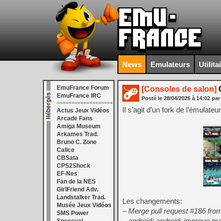
News
Emulateurs
Utilita
EmuFrance Forum
[Consoles de salon]
C
EmuFrance IRC
Posté le
28/04/2026
à
14:02
par
===================
Il s’agit d’un fork de l’émulate
Actus Jeux Vidéos
Arcade Fans
Amiga Museum
Arkames Trad.
Bruno C. Zone
Calice
CBSata
CPS2Shock
EF-Nes
Fan de la NES
GirlFriend Adv.
Landstalker Trad.
Les changements:
Musée Jeux Vidéos
– Merge pull request #186 fro
SMS Power
– android: android: improve ma