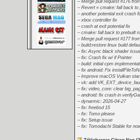
– Merge pull request #176 fro
– Revert « cmake: fall back to
– another potential exit crash fi
– xbox controller fix
– crash at exit potential fix
– cmake: fall back to prebuilt
– Merge pull request #177 from
– build:restore linux build def
– fix: Async black shader issu
– fix: Crash fix w/ if Pointer
– build: initial cpm implementa
– fix android: Fix installFile
– Improve macOS Vulkan startu
– vk: add VK_EXT_device_faul
– fix: video_core: clear big_
– android: fix crash in verify
– dynarmic: 2026-04-27
– fix: freebsd 15
– fix: Tomo please
– fix: Setup issue
– fix: Tomodachi Stable for no
Télécharger Citron Neo (2