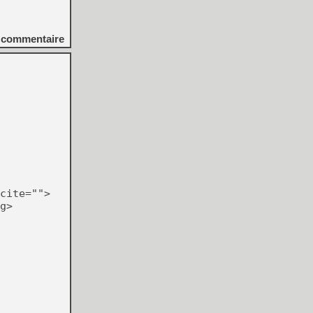
commentaire
cite="">
g>