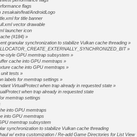
erformance flags
m zesakain/feat/AndroidLogo
[Mo5] Deux inédits du Virtu
[GK] Le beat'em up The Walk
tle.xml for title banner
full.xml vector drawable
[GK] Endless Legend 2 : enf
xml launcher icon
cache (#184) »
nt granular synchronization to stabilize Vulkan cache threading »
[LS] [PS5] Le WebKit Userl
VMA_ALLOCATOR_CREATE_EXTERNALLY_SYNCHRONIZED_BIT »
ine-style GPU memtrap subsystem »
buffer cache into GPU memtraps »
[GK] Oubliez Crazy Taxi, S
texture cache into GPU memtraps »
[LS] [Switch] NSZ 5.0.0 es
unit tests »
ion labels for memtrap settings »
ant VirtualProtect when trap already in requested state »
[GK] No More Room in Hell 2
[GK] Un chatbot Atelier Ryz
alProtect when trap already in requested state
s for memtrap settings
s
ache into GPU memtraps
che into GPU memtraps
e GPU memtrap subsystem
ar synchronization to stabilize Vulkan cache threading
aul w/ extra customization / Re-add Game Directories for List View