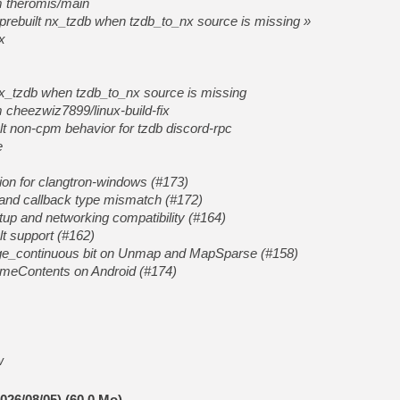
m theromis/main
 prebuilt nx_tzdb when tzdb_to_nx source is missing »
x
 nx_tzdb when tzdb_to_nx source is missing
 cheezwiz7899/linux-build-fix
ault non-cpm behavior for tzdb discord-rpc
e
tion for clangtron-windows (#173)
ToNand callback type mismatch (#172)
p and networking compatibility (#164)
t support (#162)
page_continuous bit on Unmap and MapSparse (#158)
GameContents on Android (#174)
w
026/08/05) (60.0 Mo)