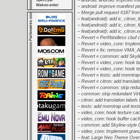
Speccyal
Wakoo-enter
– android: improve manifest p
– Merge pull request #187 fro
– feat(android): add ic_citron_ti
– feat(android): add ic_citron_
– feat(android): add ic_citron.
– Revert « Perf/bindless cbuf 
– Revert « video_core: Impleme
– Revert « fix: remove 
– Revert « common: add Skyl
– Revert « video_core: hook 
– Revert « video_core: hook 
– Revert « tests: add memtrap 
– Revert « citron: add translat
– Revert « common: skip redund
– common: skip redundant Virtu
– citron: add translation label
– tests: add memtrap unit test
– video_core: hook texture c
– video_core: hook buffer ca
– common: add Skyline-styl
– video_core: Implement granul
– feat: Large Neo Theme Overh