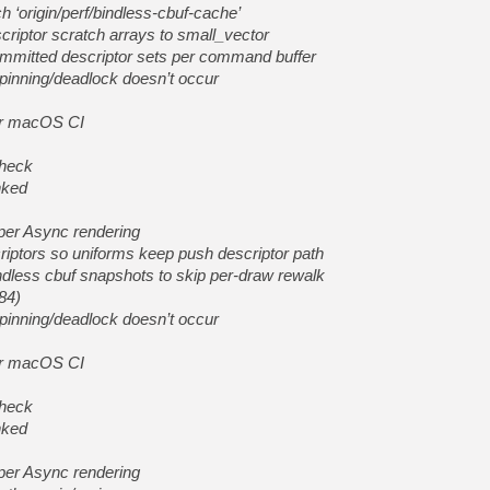
 ‘origin/perf/bindless-cbuf-cache’
riptor scratch arrays to small_vector
mmitted descriptor sets per command buffer
inning/deadlock doesn’t occur
for macOS CI
check
nked
oper Async rendering
criptors so uniforms keep push descriptor path
ndless cbuf snapshots to skip per-draw rewalk
84)
inning/deadlock doesn’t occur
for macOS CI
check
nked
oper Async rendering