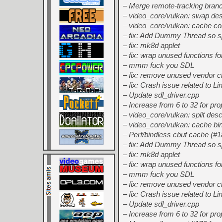
– Merge remote-tracking branch
– video_core/vulkan: swap desc
– video_core/vulkan: cache co
– fix: Add Dummy Thread so sp
– fix: mk8d applet
– fix: wrap unused functions 
– mmm fuck you SDL
– fix: remove unused vendor 
– fix: Crash issue related to Li
– Update sdl_driver.cpp
– Increase from 6 to 32 for pr
– video_core/vulkan: split des
– video_core/vulkan: cache bi
– Perf/bindless cbuf cache (#1
– fix: Add Dummy Thread so sp
– fix: mk8d applet
– fix: wrap unused functions 
– mmm fuck you SDL
– fix: remove unused vendor 
– fix: Crash issue related to Li
– Update sdl_driver.cpp
– Increase from 6 to 32 for pr