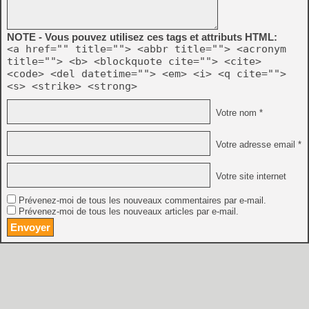
NOTE - Vous pouvez utilisez ces tags et attributs HTML:
<a href="" title=""> <abbr title=""> <acronym
title=""> <b> <blockquote cite=""> <cite>
<code> <del datetime=""> <em> <i> <q cite="">
<s> <strike> <strong>
Votre nom *
Votre adresse email *
Votre site internet
Prévenez-moi de tous les nouveaux commentaires par e-mail.
Prévenez-moi de tous les nouveaux articles par e-mail.