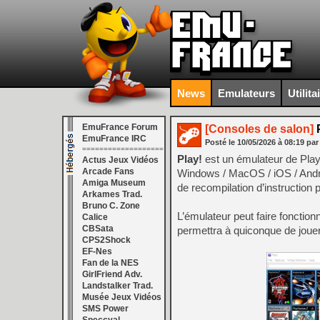
News
Emulateurs
Utilita
EmuFrance Forum
[Consoles de salon]
P
EmuFrance IRC
Posté le
10/05/2026
à
08:19
par
===================
Play!
est un émulateur de Play
Actus Jeux Vidéos
Arcade Fans
Windows / MacOS / iOS / Androi
Amiga Museum
de recompilation d’instruction
Arkames Trad.
Bruno C. Zone
L’émulateur peut faire fonctionn
Calice
CBSata
permettra à quiconque de jouer
CPS2Shock
EF-Nes
Fan de la NES
GirlFriend Adv.
Landstalker Trad.
Musée Jeux Vidéos
SMS Power