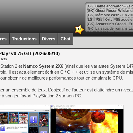
[Mo5] DOOM arrive en cart
[GK] Bethesda fête les 30 
ires
Traductions
Divers
Chat
[GK] Roblox : l'action en B
lay! v0.75 GIT (2026/05/10)
[GK] Agenda - GeForce NOW
 Jets
[GK] Devolver Digital en a 
Station 2 et
Namco System 2X6
(ainsi que les variantes System 14
d. Il est actuellement écrit en C / C + + et utilise un système de mi
[LS] [PS5] ps5-y2jb-autolo
 pour obtenir de meilleures performances tout en émulant le CPU.
[GK] Pourquoi Marvel Tokon 
[GK] Test : Restory : Chill
er un ensemble de jeux. L’objectif de l’auteur est d’atteindre un niveau
[GK] GTA 6 : Rockstar Games
 à son jeu favori PlayStation 2 sur son PC.
[GK] Hot Wheels Infinite Rus
[GK] Mémoire cash - Secret 
[GK] Résultats Nintendo : 
[GK] Déjà des dégraissage
[Mo5] Brickboy cherche à r
[GK] Minecraft et ses « Gra