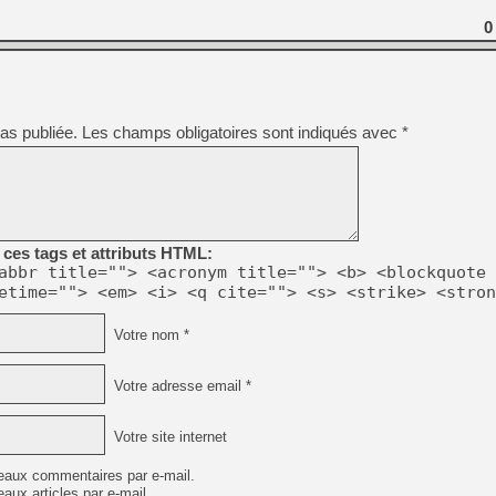
0
as publiée.
Les champs obligatoires sont indiqués avec
*
ces tags et attributs HTML:
abbr title=""> <acronym title=""> <b> <blockquote 
etime=""> <em> <i> <q cite=""> <s> <strike> <stron
Votre nom *
Votre adresse email *
Votre site internet
eaux commentaires par e-mail.
aux articles par e-mail.