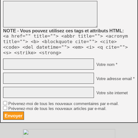
NOTE - Vous pouvez utilisez ces tags et attributs HTML:
<a href="" title=""> <abbr title=""> <acronym
title=""> <b> <blockquote cite=""> <cite>
<code> <del datetime=""> <em> <i> <q cite="">
<s> <strike> <strong>
Votre nom *
Votre adresse email *
Votre site internet
Prévenez-moi de tous les nouveaux commentaires par e-mail.
Prévenez-moi de tous les nouveaux articles par e-mail.