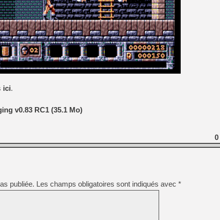
[GK] Moonlighter 2 : The En
[GK] Capcom relance Monste
[GK] Le beat'em up The Walk
[GK] Endless Legend 2 : enf
s
ici
.
[LS] [PS5] Le WebKit Userl
ing v0.83 RC1 (35.1 Mo)
[GK] Oubliez Crazy Taxi, S
[LS] [Switch] NSZ 5.0.0 es
0
as publiée.
Les champs obligatoires sont indiqués avec
*