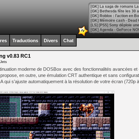
[GK] Bethesda fête les 30 
[GK] Roblox : l'action en B
[GK] Agenda - GeForce NOW
[GK] Devolver Digital en a 
ires
Traductions
Divers
Chat
[LS] [PS5] ps5-y2jb-autolo
ng v0.83 RC1
[GK] Pourquoi Marvel Tokon 
 Jets
[GK] Test : Restory : Chill
[GK] GTA 6 : Rockstar Games
tinuation moderne de DOSBox avec des fonctionnalités avancées e
[GK] Hot Wheels Infinite Rus
 propose, en outre, une émulation CRT authentique et sans configurati
[GK] Mémoire cash - Secret 
GA qui s’ajuste automatiquement à la résolution de votre écran (720p à
[GK] Résultats Nintendo : 
[GK] Déjà des dégraissage
[GK] Minecraft et ses « Gra
[GK] Beast of Reincarnation
[GK] Ubisoft : fin de parti
[GK] Mémoire cash - Metroid
[GK] Dan Houser (GTA) défe
[GK] Comment EA Sports FC
[GK] Crimson Moon : un Dark
[GK] Isle of Reveries : le j