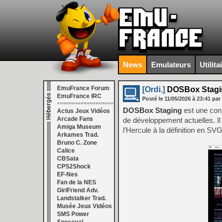
News
Emulateurs
Utilita
EmuFrance Forum
[Ordi.]
DOSBox Stagi
EmuFrance IRC
Posté le
11/05/2026
à
23:41
par
===================
DOSBox Staging
est une con
Actus Jeux Vidéos
Arcade Fans
de développement actuelles. Il
Amiga Museum
l’Hercule à la définition en SV
Arkames Trad.
Bruno C. Zone
Calice
CBSata
CPS2Shock
EF-Nes
Fan de la NES
GirlFriend Adv.
Landstalker Trad.
Musée Jeux Vidéos
SMS Power