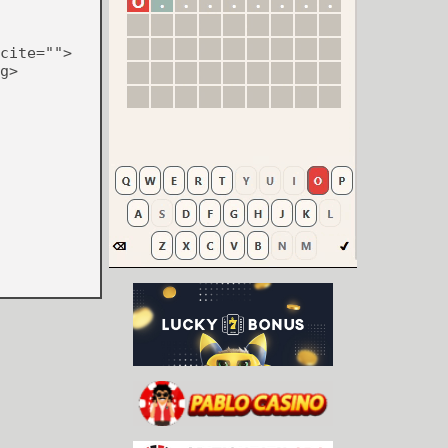
cite="">
g>