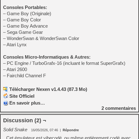
Consoles Portables:
– Game Boy (Originale)
– Game Boy Color
– Game Boy Advance
– Sega Game Gear
– WonderSwan & WonderSwan Color
– Atari Lynx
Consoles Micro-Informatiques & Autres:
– PC Engine / TurboGrafx-16 (incluant le format SuperGrafx)
– Atari 2600
– Fairchild Channel F
Télécharger Nexen v1.4.43 (87.3 Mo)
Site Officiel
En savoir plus…
2
commentaires
Discussion (2) ¬
Solid Snake
16/05/2026, 07:46
|
Répondre
Cet émulateur est vibecodé, ou même entièrement codé avec