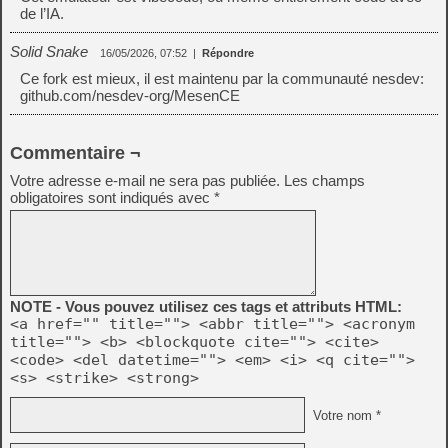
de l’IA.
Solid Snake
16/05/2026, 07:52
|
Répondre
Ce fork est mieux, il est maintenu par la communauté nesdev:
github.com/nesdev-org/MesenCE
Commentaire ¬
Votre adresse e-mail ne sera pas publiée.
Les champs
obligatoires sont indiqués avec
*
NOTE - Vous pouvez utilisez ces tags et attributs HTML:
<a href="" title=""> <abbr title=""> <acronym
title=""> <b> <blockquote cite=""> <cite>
<code> <del datetime=""> <em> <i> <q cite="">
<s> <strike> <strong>
Votre nom *