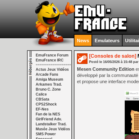
News
Emulateurs
Utilita
EmuFrance Forum
[Consoles de salon]
M
EmuFrance IRC
Posté le
16/05/2026
à
15:48
par
===================
Mesen Community Edition
es
Actus Jeux Vidéos
Arcade Fans
développé par la communauté à
Amiga Museum
et propose une interface mod
Arkames Trad.
Bruno C. Zone
Calice
CBSata
CPS2Shock
EF-Nes
Fan de la NES
GirlFriend Adv.
Landstalker Trad.
Musée Jeux Vidéos
SMS Power