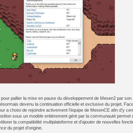
[GK] Capcom relance Monste
[Mo5] Deux inédits du Virtu
[GK] Le beat'em up The Walk
[GK] Endless Legend 2 : enf
[LS] [PS5] Le WebKit Userl
[GK] Oubliez Crazy Taxi, S
[LS] [Switch] NSZ 5.0.0 es
[GK] Bethesda fête les 30 
 pour pallier la mise en pause du développement de Mesen2 par son 
sormais devenu la continuation officielle et exclusive du projet. Face
a choisi de rejoindre activement l’équipe de MesenCE afin d’y centr
ansition sous un modèle entièrement géré par la communauté permet d
liorer la compatibilité multiplateforme et d’ajouter de nouvelles foncti
nce du projet d’origine.