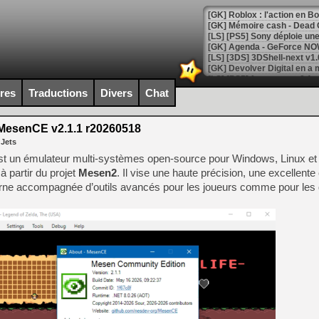
[GK] Roblox : l'action en B
[GK] Agenda - GeForce NOW
[GK] Devolver Digital en a 
[LS] [PS5] ps5-y2jb-autolo
ires
Traductions
Divers
Chat
[GK] Pourquoi Marvel Tokon 
[GK] Test : Restory : Chill
esenCE v2.1.1 r20260518
[GK] GTA 6 : Rockstar Games
 Jets
[GK] Hot Wheels Infinite Rus
[GK] Mémoire cash - Secret 
t un émulateur multi‑systèmes open‑source pour Windows, Linux e
[GK] Résultats Nintendo : 
 partir du projet
Mesen2
. Il vise une haute précision, une excellente 
erne accompagnée d’outils avancés pour les joueurs comme pour les
[GK] Déjà des dégraissage
[Mo5] Brickboy cherche à r
[GK] Minecraft et ses « Gra
[GK] Beast of Reincarnation
[GK] Ubisoft : fin de parti
[GK] Mémoire cash - Metroid
[GK] Dan Houser (GTA) défe
[GK] Comment EA Sports FC
[GK] Crimson Moon : un Dark
[GK] Isle of Reveries : le j
[GK] Moonlighter 2 : The En