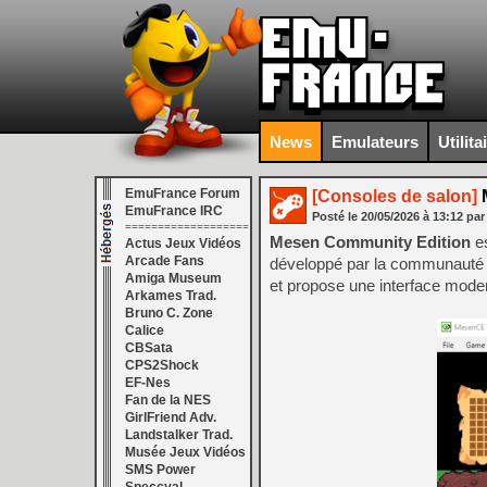
News
Emulateurs
Utilita
EmuFrance Forum
[Consoles de salon]
M
EmuFrance IRC
Posté le
20/05/2026
à
13:12
par
===================
Mesen Community Edition
es
Actus Jeux Vidéos
Arcade Fans
développé par la communauté à
Amiga Museum
et propose une interface mod
Arkames Trad.
Bruno C. Zone
Calice
CBSata
CPS2Shock
EF-Nes
Fan de la NES
GirlFriend Adv.
Landstalker Trad.
Musée Jeux Vidéos
SMS Power