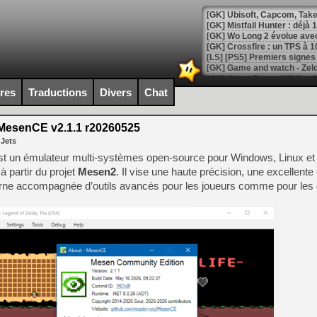
[GK] Mistfall Hunter : déjà 
[GK] Wo Long 2 évolue avec
[GK] Crossfire : un TPS à 100
[LS] [PS5] Premiers signes 
ires
Traductions
Divers
Chat
esenCE v2.1.1 r20260525
[Mo5] DOOM arrive en cart
 Jets
[GK] Bethesda fête les 30 
[GK] Roblox : l'action en B
t un émulateur multi‑systèmes open‑source pour Windows, Linux e
 partir du projet
Mesen2
. Il vise une haute précision, une excellente 
erne accompagnée d’outils avancés pour les joueurs comme pour les
[GK] Agenda - GeForce NOW
[GK] Devolver Digital en a 
[LS] [PS5] ps5-y2jb-autolo
[GK] Pourquoi Marvel Tokon 
[GK] Test : Restory : Chill
[GK] GTA 6 : Rockstar Games
[GK] Hot Wheels Infinite Rus
[GK] Mémoire cash - Secret 
[GK] Résultats Nintendo : 