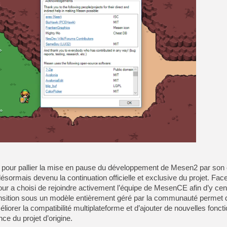
[GK] Déjà des dégraissage
[Mo5] Brickboy cherche à r
[GK] Minecraft et ses « Gra
[GK] Beast of Reincarnation
[GK] Ubisoft : fin de parti
[GK] Mémoire cash - Metroid
[GK] Dan Houser (GTA) défe
[GK] Comment EA Sports FC
[GK] Crimson Moon : un Dark
[GK] Isle of Reveries : le j
[GK] Moonlighter 2 : The En
[GK] Capcom relance Monste
[Mo5] Deux inédits du Virtu
[GK] Le beat'em up The Walk
[LTF] Eté 2026 - Séquence 
 pour pallier la mise en pause du développement de Mesen2 par son 
sormais devenu la continuation officielle et exclusive du projet. Face
a choisi de rejoindre activement l’équipe de MesenCE afin d’y centr
ansition sous un modèle entièrement géré par la communauté permet d
liorer la compatibilité multiplateforme et d’ajouter de nouvelles foncti
nce du projet d’origine.