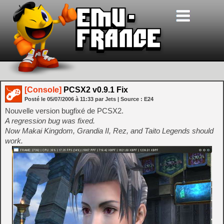
[Console]
PCSX2 v0.9.1 Fix
Posté le
05/07/2006
à
11:33
par Jets
| Source :
E24
Nouvelle version bugfixé de PCSX2.
A regression bug was fixed.
Now Makai Kingdom, Grandia II, Rez, and Taito Legends should
work.