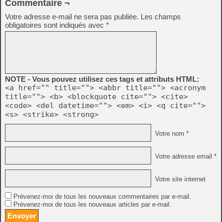
Commentaire ¬
Votre adresse e-mail ne sera pas publiée.
Les champs
obligatoires sont indiqués avec
*
NOTE - Vous pouvez utilisez ces tags et attributs HTML:
<a href="" title=""> <abbr title=""> <acronym
title=""> <b> <blockquote cite=""> <cite>
<code> <del datetime=""> <em> <i> <q cite="">
<s> <strike> <strong>
Votre nom *
Votre adresse email *
Votre site internet
Prévenez-moi de tous les nouveaux commentaires par e-mail.
Prévenez-moi de tous les nouveaux articles par e-mail.