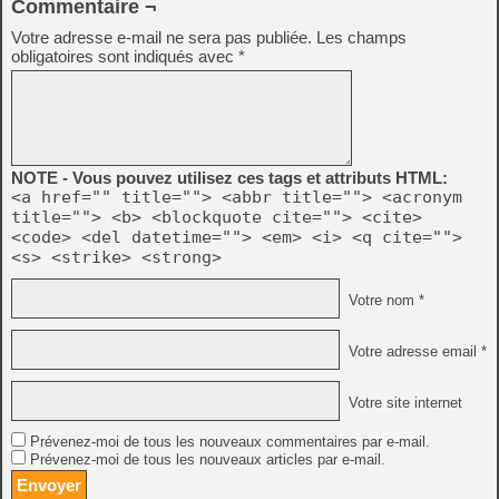
Commentaire ¬
Votre adresse e-mail ne sera pas publiée.
Les champs
obligatoires sont indiqués avec
*
NOTE - Vous pouvez utilisez ces tags et attributs HTML:
<a href="" title=""> <abbr title=""> <acronym
title=""> <b> <blockquote cite=""> <cite>
<code> <del datetime=""> <em> <i> <q cite="">
<s> <strike> <strong>
Votre nom *
Votre adresse email *
Votre site internet
Prévenez-moi de tous les nouveaux commentaires par e-mail.
Prévenez-moi de tous les nouveaux articles par e-mail.