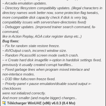
– Arcadia emulation updates.
– Directory filesystem compatibility updates. (illegal characters in
directory names work better now, some protection flag tweaks,
more compatible disk capacity check if disk is very big,
compatibility issues with servershare-directories fixed)
– Debugger updates. (improved trainer search command, fa-
command,
like in Action Replay, AGA color register dump etc..)
Bug fixes:
– Fix for random state restore freeze.
– AVIOutput crash, incorrect window size.
– Random Picasso96 screen mode switch crash.
– « Create hard disk imagefile »-option in harddisk settings fixed,
previously it usually created corrupt hardfiles..
– Fixed garbage lines when program mixed interlace and
non-interlace modes.
– D3D filter fullscreen freeze fixed.
– Priority-panel « pause emulation/disable sound output »-
checkboxes
were not initialized correctly.
And more smaller (and maybe bigger) changes..
Télécharger WinUAE (x86) v6.0.3 (8.4 Mo)