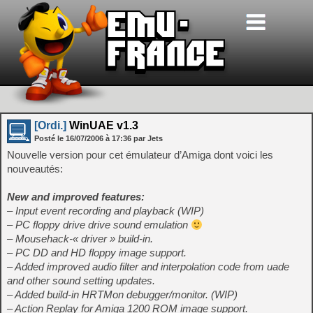
[Ordi.]
WinUAE v1.3
Posté le
16/07/2006
à
17:36
par Jets
Nouvelle version pour cet émulateur d’Amiga dont voici les
nouveautés:
New and improved features:
– Input event recording and playback (WIP)
– PC floppy drive drive sound emulation
– Mousehack-« driver » build-in.
– PC DD and HD floppy image support.
– Added improved audio filter and interpolation code from uade
and other sound setting updates.
– Added build-in HRTMon debugger/monitor. (WIP)
– Action Replay for Amiga 1200 ROM image support.