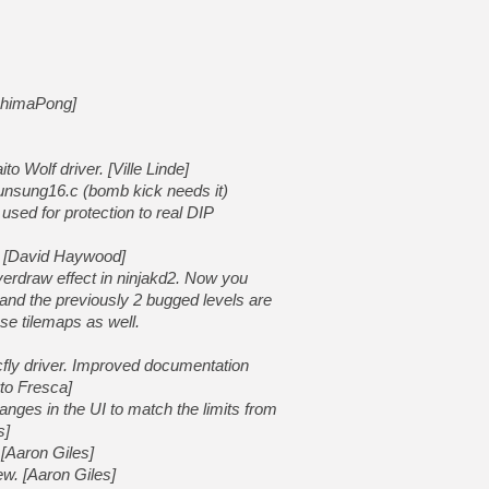
[LS] [PS5] Le WebKit Userl
ShimaPong]
[GK] Oubliez Crazy Taxi, S
[LS] [Switch] NSZ 5.0.0 es
to Wolf driver. [Ville Linde]
 yunsung16.c (bomb kick needs it)
[GK] No More Room in Hell 2
sed for protection to real DIP
[GK] Un chatbot Atelier Ryz
. [David Haywood]
[GK] Mémoire cash - Splatte
[GK] Nvidia : le prix des 
verdraw effect in ninjakd2. Now you
[GK] Suikoden Star Leap : 
 and the previously 2 bugged levels are
use tilemaps as well.
[Mo5] La mini borne d’arc
cfly driver. Improved documentation
to Fresca]
nges in the UI to match the limits from
s]
. [Aaron Giles]
iew. [Aaron Giles]