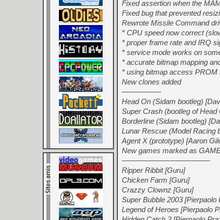
Fixed assertion when the MAM
Fixed bug that prevented resiz
Rewrote Missile Command driv
* CPU speed now correct (slow
* proper frame rate and IRQ si
* service mode works on some 
* accurate bitmap mapping and
* using bitmap access PROM f
New clones added
—————-
Head On (Sidam bootleg) [Da
Super Crash (bootleg of Head
Borderline (Sidam bootleg) [D
Lunar Rescue (Model Racing b
Agent X (prototype) [Aaron Gil
New games marked as GA
————————————
Ripper Ribbit [Guru]
Chicken Farm [Guru]
Crazzy Clownz [Guru]
Super Bubble 2003 [Pierpaolo 
Legend of Heroes [Pierpaolo Pr
Hidden Catch 3 [Pierpaolo Praz