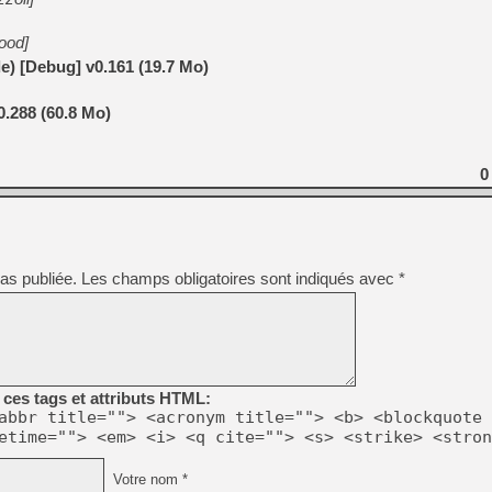
ood]
) [Debug] v0.161 (19.7 Mo)
.288 (60.8 Mo)
0
as publiée.
Les champs obligatoires sont indiqués avec
*
ces tags et attributs HTML:
abbr title=""> <acronym title=""> <b> <blockquote 
etime=""> <em> <i> <q cite=""> <s> <strike> <stron
Votre nom *