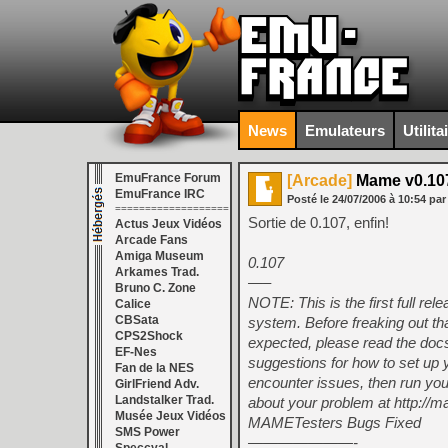
News
Emulateurs
Utilita
EmuFrance Forum
[Arcade]
Mame v0.10
EmuFrance IRC
Posté le
24/07/2006
à
10:54
par
===================
Sortie de 0.107, enfin!
Actus Jeux Vidéos
Arcade Fans
Amiga Museum
0.107
Arkames Trad.
—–
Bruno C. Zone
NOTE: This is the first full r
Calice
CBSata
system. Before freaking out th
CPS2Shock
expected, please read the docs
EF-Nes
suggestions for how to set up yo
Fan de la NES
encounter issues, then run you
GirlFriend Adv.
Landstalker Trad.
about your problem at http://m
Musée Jeux Vidéos
MAMETesters Bugs Fixed
SMS Power
———————-