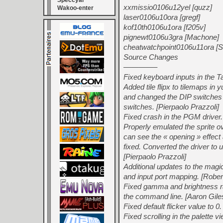
Speccyal
xxmissio0106u12yel [quzz]
Wakoo-enter
laser0106u10ora [gregf]
kof10th0106u1ora [f205v]
pignewt0106u3gra [Machone]
cheatwatchpoint0106u11ora [
Source Changes
————–
Fixed keyboard inputs in the Tai
Added tile flipx to tilemaps in
and changed the DIP switches u
switches. [Pierpaolo Prazzoli]
Fixed crash in the PGM driver
Properly emulated the sprite o
can see the « opening » effect
fixed. Converted the driver to 
[Pierpaolo Prazzoli]
Additional updates to the magi
and input port mapping. [Rober
Fixed gamma and brightness ra
the command line. [Aaron Gile
Fixed default flicker value to 0
Fixed scrolling in the palette v