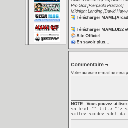
Pro Golf [Pierpaolo Prazzoli]
Midnight Landing [David Hayw
Télécharger MAME(Arcade
Télécharger MAMEUI32 v0
Site Officiel
En savoir plus…
Commentaire ¬
Votre adresse e-mail ne sera p
NOTE - Vous pouvez utilisez 
<a href="" title=""> <
<cite> <code> <del dat