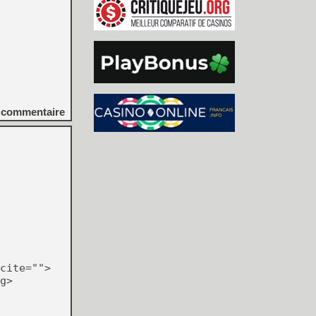
commentaire
cite="">
g>