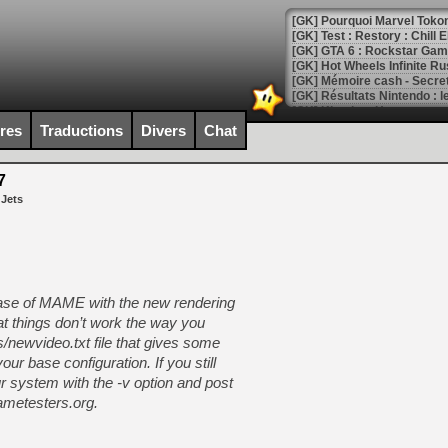
[GK] Pourquoi Marvel Tokon 
[GK] Test : Restory : Chill
[GK] GTA 6 : Rockstar Games
[GK] Hot Wheels Infinite Rus
[GK] Mémoire cash - Secret 
[GK] Résultats Nintendo : 
[GK] Déjà des dégraissage
ires
Traductions
Divers
Chat
[Mo5] Brickboy cherche à r
[GK] Minecraft et ses « Gra
7
 Jets
[GK] Beast of Reincarnation
[GK] Ubisoft : fin de parti
[GK] Mémoire cash - Metroid
[GK] Dan Houser (GTA) défe
[GK] Comment EA Sports FC
[GK] Crimson Moon : un Dark
[GK] Isle of Reveries : le j
elease of MAME with the new rendering
[GK] Moonlighter 2 : The En
at things don’t work the way you
[GK] Capcom relance Monste
/newvideo.txt file that gives some
ur base configuration. If you still
r system with the -v option and post
[Mo5] Deux inédits du Virtu
ametesters.org.
[GK] Le beat'em up The Walk
[GK] Endless Legend 2 : enf