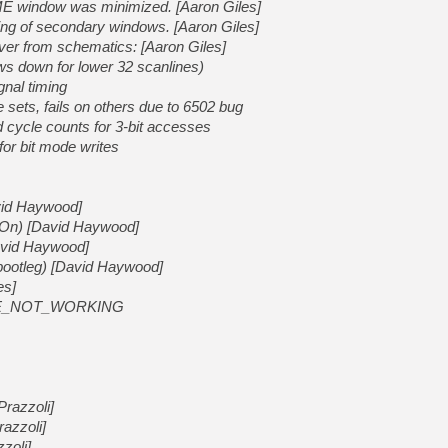
E window was minimized. [Aaron Giles]
ing of secondary windows. [Aaron Giles]
er from schematics: [Aaron Giles]
s down for lower 32 scanlines)
gnal timing
sets, fails on others due to 6502 bug
 cycle counts for 3-bit accesses
or bit mode writes
vid Haywood]
 On) [David Haywood]
avid Haywood]
ootleg) [David Haywood]
es]
ME_NOT_WORKING
Prazzoli]
azzoli]
zoli]