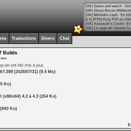
[Mo5] DOOM arrive en cart
[GK] Bethesda fête les 30 
ires
Traductions
Divers
Chat
[GK] Roblox : l'action en B
 Builds
[GK] Agenda - GeForce NOW
 Jets
[GK] Devolver Digital en a 
de ont été mis à jour.
7.289 (2026/07/31) (9.4 Mo)
[LS] [PS5] ps5-y2jb-autolo
[GK] Pourquoi Marvel Tokon 
65 Ko)
[GK] Test : Restory : Chill
[GK] GTA 6 : Rockstar Games
[GK] Hot Wheels Infinite Rus
(x86/x64) 4.2 à 4.3 (254 Ko)
[GK] Mémoire cash - Secret 
[GK] Résultats Nintendo : 
(943 Ko)
[GK] Déjà des dégraissage
[Mo5] Brickboy cherche à r
0
[GK] Minecraft et ses « Gra