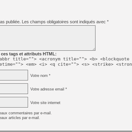
[GK] Beast of Reincarnation
[GK] Ubisoft : fin de parti
[GK] Mémoire cash - Metroid
[GK] Dan Houser (GTA) défe
[GK] Comment EA Sports FC
as publiée.
Les champs obligatoires sont indiqués avec
*
[GK] Crimson Moon : un Dark
[GK] Isle of Reveries : le j
[GK] Moonlighter 2 : The En
[GK] Capcom relance Monste
ces tags et attributs HTML:
abbr title=""> <acronym title=""> <b> <blockquote 
[Mo5] Deux inédits du Virtu
etime=""> <em> <i> <q cite=""> <s> <strike> <stron
[GK] Le beat'em up The Walk
[GK] Endless Legend 2 : enf
Votre nom *
Votre adresse email *
[LS] [PS5] Premiers signes 
Votre site internet
eaux commentaires par e-mail.
aux articles par e-mail.