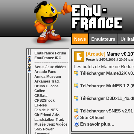
News
Emulateurs
Utilita
EmuFrance Forum
[Arcade]
Mame v0.107
EmuFrance IRC
Posté le
24/07/2006
à
20:06
par
===================
Les builds de Mame de Redump.
Actus Jeux Vidéos
Arcade Fans
Télécharger Mame32K v0.6
Amiga Museum
Arkames Trad.
Télécharger MuNES 1.2 (
Bruno C. Zone
Calice
CBSata
Télécharger D3Dx11_4x.dll 
CPS2Shock
EF-Nes
Fan de la NES
Télécharger vSNES v2.91 
GirlFriend Adv.
Site Officiel
Landstalker Trad.
En savoir plus…
Musée Jeux Vidéos
SMS Power