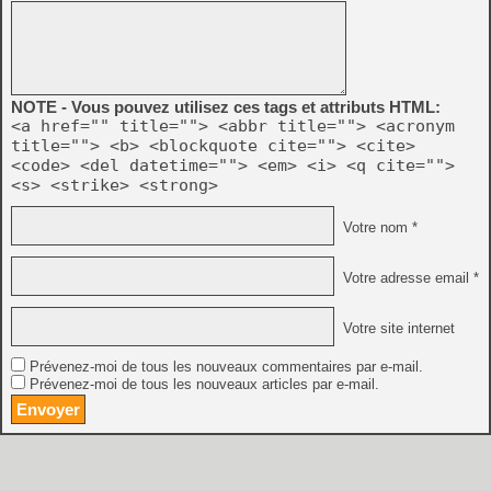
NOTE - Vous pouvez utilisez ces tags et attributs HTML:
<a href="" title=""> <abbr title=""> <acronym
title=""> <b> <blockquote cite=""> <cite>
<code> <del datetime=""> <em> <i> <q cite="">
<s> <strike> <strong>
Votre nom *
Votre adresse email *
Votre site internet
Prévenez-moi de tous les nouveaux commentaires par e-mail.
Prévenez-moi de tous les nouveaux articles par e-mail.