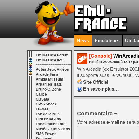
News
Emulateurs
Utilita
EmuFrance Forum
[Console]
WinArcadia
EmuFrance IRC
Posté le
25/07/2006
à
18:17
par
===================
Win Arcadia (ex Emulator 2001
Actus Jeux Vidéos
Arcade Fans
Il supporte aussi le VC4000, 
Amiga Museum
Site Officiel
Arkames Trad.
En savoir plus…
Bruno C. Zone
Calice
CBSata
CPS2Shock
EF-Nes
Commentaire ¬
Fan de la NES
GirlFriend Adv.
Votre adresse e-mail ne sera p
Landstalker Trad.
Musée Jeux Vidéos
SMS Power