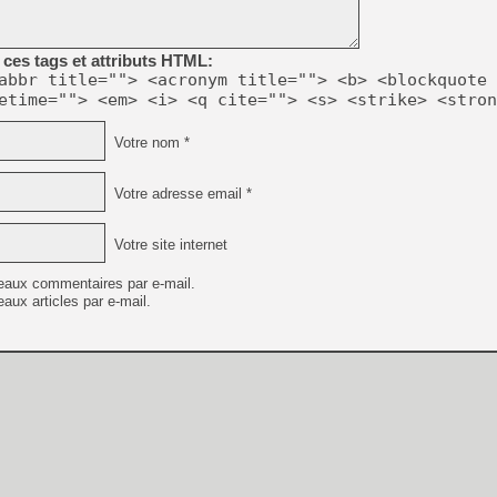
ces tags et attributs HTML:
[LS] [PS5] Le WebKit Userl
abbr title=""> <acronym title=""> <b> <blockquote 
etime=""> <em> <i> <q cite=""> <s> <strike> <stron
[GK] Oubliez Crazy Taxi, S
Votre nom *
[LS] [Switch] NSZ 5.0.0 es
Votre adresse email *
[GK] No More Room in Hell 2
[GK] Un chatbot Atelier Ryz
Votre site internet
[GK] Mémoire cash - Splatte
[GK] Nvidia : le prix des 
eaux commentaires par e-mail.
[GK] Suikoden Star Leap : 
aux articles par e-mail.
[Mo5] La mini borne d’arc