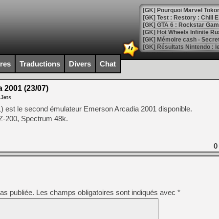
[GK] Pourquoi Marvel Tokon 
[GK] Test : Restory : Chill
[GK] GTA 6 : Rockstar Games
[GK] Hot Wheels Infinite Rus
[GK] Mémoire cash - Secret 
[GK] Résultats Nintendo : 
[GK] Déjà des dégraissage
ires
Traductions
Divers
Chat
[Mo5] Brickboy cherche à r
[GK] Minecraft et ses « Gra
 2001 (23/07)
 Jets
[GK] Beast of Reincarnation
[GK] Ubisoft : fin de parti
) est le second émulateur Emerson Arcadia 2001 disponible.
[GK] Mémoire cash - Metroid
VZ-200, Spectrum 48k.
[GK] Dan Houser (GTA) défe
[GK] Comment EA Sports FC
[GK] Crimson Moon : un Dark
[GK] Isle of Reveries : le j
0
[GK] Moonlighter 2 : The En
[GK] Capcom relance Monste
as publiée.
Les champs obligatoires sont indiqués avec
*
[Mo5] Deux inédits du Virtu
[GK] Le beat'em up The Walk
[GK] Endless Legend 2 : enf