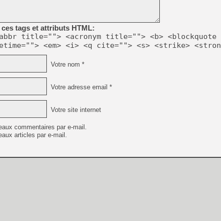
[Mo5] Deux inédits du Virtu
ces tags et attributs HTML:
[GK] Le beat'em up The Walk
abbr title=""> <acronym title=""> <b> <blockquote 
etime=""> <em> <i> <q cite=""> <s> <strike> <stron
[GK] Endless Legend 2 : enf
Votre nom *
[LS] [PS5] Le WebKit Userl
Votre adresse email *
[GK] Oubliez Crazy Taxi, S
Votre site internet
[LS] [Switch] NSZ 5.0.0 es
eaux commentaires par e-mail.
aux articles par e-mail.
[GK] No More Room in Hell 2