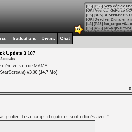
[GK] Agenda - GeForce NOW
[GK] Devolver Digital en a 
[LS] [PS5] ps5-y2jb-autolo
[GK] Pourquoi Marvel Tokon 
ires
Traductions
Divers
Chat
[GK] Test : Restory : Chill
[GK] GTA 6 : Rockstar Games
[GK] Hot Wheels Infinite Rus
ck Update 0.107
[GK] Mémoire cash - Secret 
 Acdctabs
[GK] Résultats Nintendo : 
 dernière version de MAME.
[GK] Déjà des dégraissage
StarScream) v3.38 (14.7 Mo)
[Mo5] Brickboy cherche à r
[GK] Minecraft et ses « Gra
0
[GK] Beast of Reincarnation
[GK] Ubisoft : fin de parti
[GK] Mémoire cash - Metroid
[GK] Dan Houser (GTA) défe
[GK] Comment EA Sports FC
[GK] Crimson Moon : un Dark
as publiée.
Les champs obligatoires sont indiqués avec
*
[GK] Isle of Reveries : le j
[GK] Moonlighter 2 : The En
[GK] Capcom relance Monste