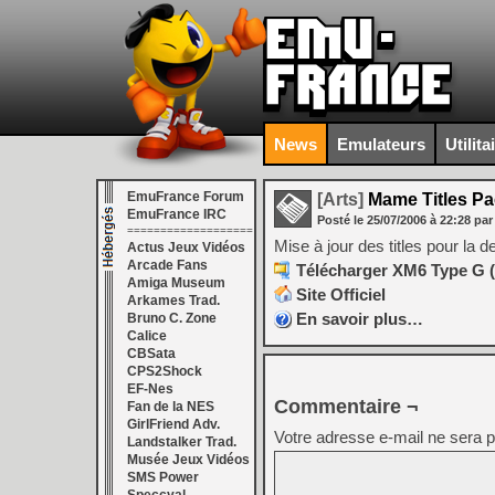
News
Emulateurs
Utilita
EmuFrance Forum
[Arts]
Mame Titles Pa
EmuFrance IRC
Posté le
25/07/2006
à
22:28
par
===================
Mise à jour des titles pour la
Actus Jeux Vidéos
Arcade Fans
Télécharger XM6 Type G (
Amiga Museum
Site Officiel
Arkames Trad.
En savoir plus…
Bruno C. Zone
Calice
CBSata
CPS2Shock
EF-Nes
Commentaire ¬
Fan de la NES
GirlFriend Adv.
Votre adresse e-mail ne sera p
Landstalker Trad.
Musée Jeux Vidéos
SMS Power