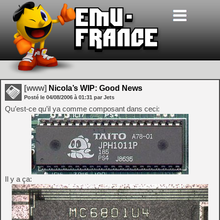
[www]
Nicola’s WIP: Good News
Posté le
04/08/2006
à
01:31
par Jets
Qu’est-ce qu’il ya comme composant dans ceci:
Il y a ça: