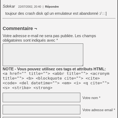
Sdekar
22/07/2002, 20:40
|
Répondre
toujour des crash disk qd un emulateur est abandonné :/ : :]
Commentaire ¬
Votre adresse e-mail ne sera pas publiée.
Les champs
obligatoires sont indiqués avec
*
NOTE - Vous pouvez utilisez ces tags et attributs HTML:
<a href="" title=""> <abbr title=""> <acronym
title=""> <b> <blockquote cite=""> <cite>
<code> <del datetime=""> <em> <i> <q cite="">
<s> <strike> <strong>
Votre nom *
Votre adresse email *