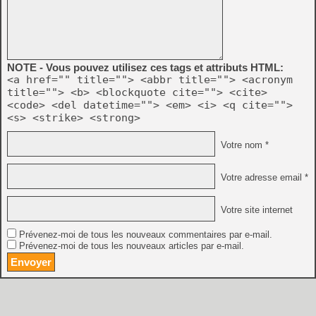
NOTE - Vous pouvez utilisez ces tags et attributs HTML:
<a href="" title=""> <abbr title=""> <acronym
title=""> <b> <blockquote cite=""> <cite>
<code> <del datetime=""> <em> <i> <q cite="">
<s> <strike> <strong>
Votre nom *
Votre adresse email *
Votre site internet
Prévenez-moi de tous les nouveaux commentaires par e-mail.
Prévenez-moi de tous les nouveaux articles par e-mail.