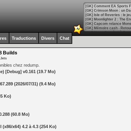
[GK] Comment EA Sports FC
[GK] Crimson Moon : un Dark
[GK] Isle of Reveries : le j
[GK] Moonlighter 2 : The En
[GK] Capcom relance Monste
ires
Traductions
Divers
Chat
[Mo5] Deux inédits du Virtu
[GK] Le beat'em up The Walk
 Builds
 Jets
[GK] Endless Legend 2 : enf
onibles chez redump.
) [Debug] v0.161 (19.7 Mo)
[LS] [PS5] Le WebKit Userl
7.289 (2026/07/31) (9.4 Mo)
[GK] Oubliez Crazy Taxi, S
65 Ko)
[LS] [Switch] NSZ 5.0.0 es
.288 (60.8 Mo)
[GK] No More Room in Hell 2
[GK] Un chatbot Atelier Ryz
(x86/x64) 4.2 à 4.3 (254 Ko)
[GK] Mémoire cash - Splatte