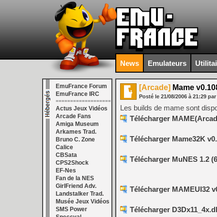
News
Emulateurs
Utilita
EmuFrance Forum
[Arcade]
Mame v0.108
EmuFrance IRC
Posté le
21/08/2006
à
21:29
par
===================
Les builds de mame sont disp
Actus Jeux Vidéos
Arcade Fans
Télécharger MAME(Arcade
Amiga Museum
Arkames Trad.
Télécharger Mame32K v0.6
Bruno C. Zone
Calice
CBSata
Télécharger MuNES 1.2 (
CPS2Shock
EF-Nes
Fan de la NES
GirlFriend Adv.
Télécharger MAMEUI32 v0
Landstalker Trad.
Musée Jeux Vidéos
Télécharger D3Dx11_4x.dll 
SMS Power