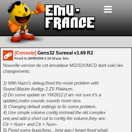
[Console]
Gens32 Sureeal v1.69 R2
Posté le
28/08/2006
à
10:18
par Jets
Nouvelle version de cet émulateur MD/32X/MCD dont voici les
changements:
1) With Nazo’s debug,fixed the nosie problem with
Sound Blaster Audigy 2 ZS Platinum.
2) Do some update on YM2612.(I am not sure it’s a
update),make sounds sounds more nice.
3) Changing default settings to fix some problem.
4) Use simple volume config instread the old complex
one,and add a short cut to config the volume,they are:
Ctr + Num+ and Ctr + Num-.
5) Fixed some bugs(long…long ago,I forget fixed what).