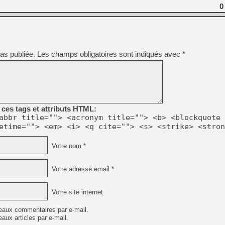
0
[Mo5] DOOM arrive en cart
[GK] Bethesda fête les 30 
[GK] Roblox : l'action en B
as publiée.
Les champs obligatoires sont indiqués avec
*
[GK] Agenda - GeForce NOW
[GK] Devolver Digital en a 
[LS] [PS5] ps5-y2jb-autolo
[GK] Pourquoi Marvel Tokon 
ces tags et attributs HTML:
[GK] Test : Restory : Chill
abbr title=""> <acronym title=""> <b> <blockquote 
[GK] GTA 6 : Rockstar Games
[GK] Hot Wheels Infinite Rus
etime=""> <em> <i> <q cite=""> <s> <strike> <stron
[GK] Mémoire cash - Secret 
[GK] Résultats Nintendo : 
Votre nom *
[GK] Dans ce jeu de platefo
Votre adresse email *
Votre site internet
eaux commentaires par e-mail.
aux articles par e-mail.