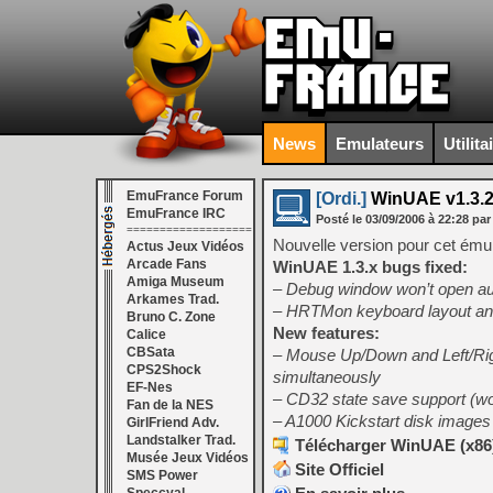
News
Emulateurs
Utilita
EmuFrance Forum
[Ordi.]
WinUAE v1.3.
EmuFrance IRC
Posté le
03/09/2006
à
22:28
par
===================
Nouvelle version pour cet ém
Actus Jeux Vidéos
Arcade Fans
WinUAE 1.3.x bugs fixed:
Amiga Museum
– Debug window won’t open au
Arkames Trad.
– HRTMon keyboard layout 
Bruno C. Zone
New features:
Calice
CBSata
– Mouse Up/Down and Left/Righ
CPS2Shock
simultaneously
EF-Nes
– CD32 state save support (wo
Fan de la NES
– A1000 Kickstart disk image
GirlFriend Adv.
Landstalker Trad.
Télécharger WinUAE (x86) 
Musée Jeux Vidéos
Site Officiel
SMS Power