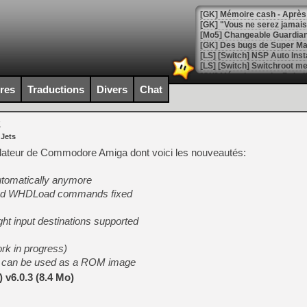
[GK] Mémoire cash - Après 
[GK] "Vous ne serez jamais
[Mo5] Changeable Guardian 
[GK] Des bugs de Super Mar
[LS] [Switch] NSP Auto Inst
ires
Traductions
Divers
Chat
[GK] La saga horrifique Am
2
 Jets
ulateur de Commodore Amiga dont voici les nouveautés:
[GK] Le portage de Super M
tomatically anymore
[Mo5] Le jeu de course fut
[GK] Guillermo del Toro ado
and WHDLoad commands fixed
[LTF] Eté 2026 - Séquence 
t input destinations supported
[GK] Mistfall Hunter : déjà 
[GK] Wo Long 2 évolue avec
rk in progress)
[GK] Crossfire : un TPS à 100
s can be used as a ROM image
[LS] [PS5] Premiers signes 
v6.0.3 (8.4 Mo)