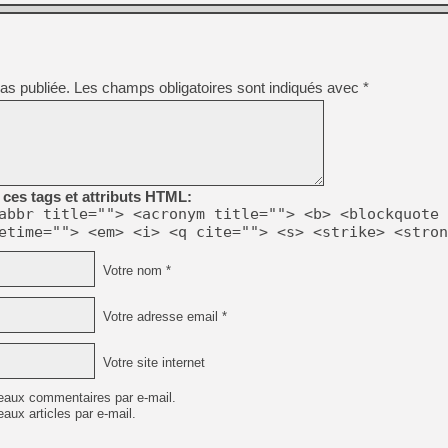
[GK] Déjà des dégraissage
[Mo5] Brickboy cherche à r
[GK] Minecraft et ses « Gra
[GK] Beast of Reincarnation
as publiée.
Les champs obligatoires sont indiqués avec
*
[GK] Ubisoft : fin de parti
[GK] Mémoire cash - Metroid
[GK] Dan Houser (GTA) défe
[GK] Comment EA Sports FC
[GK] Crimson Moon : un Dark
[GK] Isle of Reveries : le j
[GK] Moonlighter 2 : The En
ces tags et attributs HTML:
[GK] Capcom relance Monste
abbr title=""> <acronym title=""> <b> <blockquote 
etime=""> <em> <i> <q cite=""> <s> <strike> <stron
Votre nom *
[Mo5] Deux inédits du Virtu
[GK] Le beat'em up The Walk
[LTF] Eté 2026 - Séquence 
Votre adresse email *
Votre site internet
eaux commentaires par e-mail.
aux articles par e-mail.