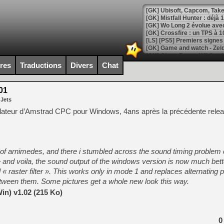
[GK] Mistfall Hunter : déjà 
[GK] Wo Long 2 évolue avec
[GK] Crossfire : un TPS à 100
[LS] [PS5] Premiers signes 
ires
Traductions
Divers
Chat
01
[Mo5] DOOM arrive en cart
 Jets
[GK] Bethesda fête les 30 
[GK] Roblox : l'action en B
lateur d’Amstrad CPC pour Windows, 4ans après la précédente relea
[GK] Agenda - GeForce NOW
[GK] Devolver Digital en a 
 of arnimedes, and there i stumbled across the sound timing problem
– and voila, the sound output of the windows version is now much bett
[LS] [PS5] ps5-y2jb-autolo
 « raster filter ». This works only in mode 1 and replaces alternating p
[GK] Pourquoi Marvel Tokon 
 between them. Some pictures get a whole new look this way.
[GK] Test : Restory : Chill
[GK] GTA 6 : Rockstar Games
in) v1.02 (215 Ko)
[GK] Hot Wheels Infinite Rus
[GK] Mémoire cash - Secret 
[GK] Résultats Nintendo : 
0