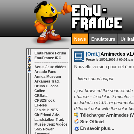
News
Emulateurs
Utilita
EmuFrance Forum
[Ordi.]
Arnimedes v1.
EmuFrance IRC
Posté le
18/09/2006
à
00:01
par
===================
Nouvelle version pour cet ému
Actus Jeux Vidéos
Arcade Fans
Amiga Museum
– fixed sound output
Arkames Trad.
Bruno C. Zone
I just browsed the sourcecode
Calice
CBSata
chance – fixed it in 2 minutes 
CPS2Shock
included in v1.01: experimental
EF-Nes
different color with the color
Fan de la NES
Télécharger Arnimedes (W
GirlFriend Adv.
Landstalker Trad.
Site Officiel
Musée Jeux Vidéos
En savoir plus…
SMS Power