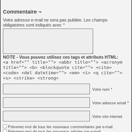
Commentaire ¬
Votre adresse e-mail ne sera pas publiée.
Les champs
obligatoires sont indiqués avec
*
NOTE - Vous pouvez utilisez ces tags et attributs HTML:
<a href="" title=""> <abbr title=""> <acronym
title=""> <b> <blockquote cite=""> <cite>
<code> <del datetime=""> <em> <i> <q cite="">
<s> <strike> <strong>
Votre nom *
Votre adresse email *
Votre site internet
Prévenez-moi de tous les nouveaux commentaires par e-mail.
Prévenez-moi de tous les nouveaux articles par e-mail.