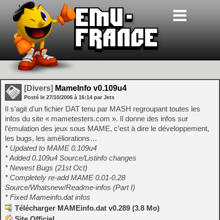
[Divers]
MameInfo v0.109u4
Posté le
27/10/2006
à
16:14
par Jets
Il s’agit d’un fichier DAT tenu par MASH regroupant toutes les
infos du site « mametesters.com ». Il donne des infos sur
l’émulation des jeux sous MAME, c’est à dire le développement,
les bugs, les améliorations…
* Updated to MAME 0.109u4
* Added 0.109u4 Source/Listinfo changes
* Newest Bugs (21st Oct)
* Completely re-add MAME 0.01-0.28
Source/Whatsnew/Readme-infos (Part I)
* Fixed Mameinfo.dat infos
Télécharger MAMEinfo.dat v0.289 (3.8 Mo)
Site Officiel