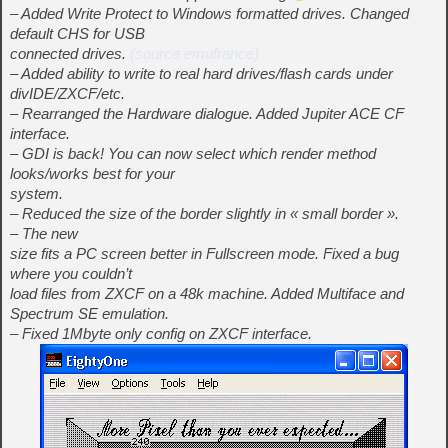
– Added Write Protect to Windows formatted drives. Changed
default CHS for USB
connected drives.
(source emufrance)
– Added ability to write to real hard drives/flash cards under
divIDE/ZXCF/etc.
– Rearranged the Hardware dialogue. Added Jupiter ACE CF
interface.
– GDI is back! You can now select which render method
looks/works best for your
system.
– Reduced the size of the border slightly in « small border ».
– The new
size fits a PC screen better in Fullscreen mode. Fixed a bug
where you couldn’t
load files from ZXCF on a 48k machine. Added Multiface and
Spectrum SE emulation.
– Fixed 1Mbyte only config on ZXCF interface.