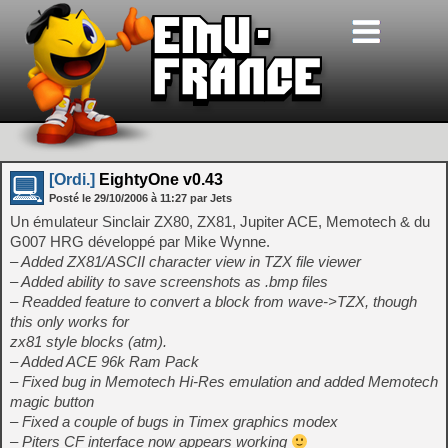
[Ordi.]
EightyOne v0.43
Posté le
29/10/2006
à
11:27
par Jets
Un émulateur Sinclair ZX80, ZX81, Jupiter ACE, Memotech & du
G007 HRG développé par Mike Wynne.
– Added ZX81/ASCII character view in TZX file viewer
– Added ability to save screenshots as .bmp files
– Readded feature to convert a block from wave->TZX, though
this only works for
zx81 style blocks (atm).
– Added ACE 96k Ram Pack
– Fixed bug in Memotech Hi-Res emulation and added Memotech
magic button
– Fixed a couple of bugs in Timex graphics modex
– Piters CF interface now appears working