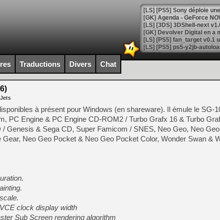
[GK] Agenda - GeForce NOW
[GK] Devolver Digital en a 
[LS] [PS5] ps5-y2jb-autolo
[GK] Pourquoi Marvel Tokon 
ires
Traductions
Divers
Chat
[GK] Test : Restory : Chill
[GK] GTA 6 : Rockstar Games
[GK] Hot Wheels Infinite Rus
6)
[GK] Mémoire cash - Secret 
 Jets
[GK] Résultats Nintendo : 
disponibles à présent pour Windows (en shareware). Il émule le SG
[GK] Déjà des dégraissage
tem, PC Engine & PC Engine CD-ROM2 / Turbo Grafx 16 & Turbo Gra
D / Genesis & Sega CD, Super Famicom / SNES, Neo Geo, Neo Ge
[Mo5] Brickboy cherche à r
[GK] Minecraft et ses « Gra
 Gear, Neo Geo Pocket & Neo Geo Pocket Color, Wonder Swan & 
[GK] Beast of Reincarnation
[GK] Ubisoft : fin de parti
[GK] Mémoire cash - Metroid
[GK] Dan Houser (GTA) défe
uration.
[GK] Comment EA Sports FC
inting.
[GK] Crimson Moon : un Dark
[GK] Isle of Reveries : le j
scale.
[GK] Moonlighter 2 : The En
CE clock display width
[GK] Capcom relance Monste
ster Sub Screen rendering algorithm