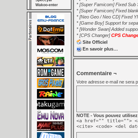
Speccyal
* [Super Famicom] Fixed Sub Sc
Wakoo-enter
* [Super Famicom] Fixed blank
* [Neo Geo / Neo CD] Fixed 
* [Game Boy] Support for sep
* [Wonder Swan] Added suppo
* [CPS Changer]
CPS Changer
Site Officiel
En savoir plus…
Commentaire ¬
Votre adresse e-mail ne sera p
NOTE - Vous pouvez utilisez 
<a href="" title=""> <
<cite> <code> <del dat