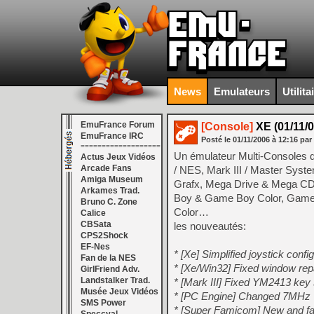
News
Emulateurs
Utilita
EmuFrance Forum
[Console]
XE (01/11/0
EmuFrance IRC
Posté le
01/11/2006
à
12:16
par
===================
Un émulateur Multi-Consoles 
Actus Jeux Vidéos
Arcade Fans
/ NES, Mark III / Master Sys
Amiga Museum
Grafx, Mega Drive & Mega C
Arkames Trad.
Boy & Game Boy Color, Game
Bruno C. Zone
Color…
Calice
CBSata
les nouveautés:
CPS2Shock
EF-Nes
* [Xe] Simplified joystick config
Fan de la NES
* [Xe/Win32] Fixed window repa
GirlFriend Adv.
Landstalker Trad.
* [Mark III] Fixed YM2413 key 
Musée Jeux Vidéos
* [PC Engine] Changed 7MHz V
SMS Power
* [Super Famicom] New and fa