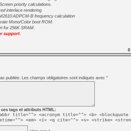
reen priority calculations.
ed interlace rendering
YM2610 ADPCM-B frequency calculation
[Mo5] Deux inédits du Virtu
[GK] Le beat'em up The Walk
arate Mono/Color boot ROM.
rt for 256K SRAM.
[GK] Endless Legend 2 : enf
 support.
[LS] [PS5] Le WebKit Userl
0
[GK] Oubliez Crazy Taxi, S
[LS] [Switch] NSZ 5.0.0 es
as publiée.
Les champs obligatoires sont indiqués avec
*
[GK] No More Room in Hell 2
ces tags et attributs HTML:
abbr title=""> <acronym title=""> <b> <blockquote 
etime=""> <em> <i> <q cite=""> <s> <strike> <stron